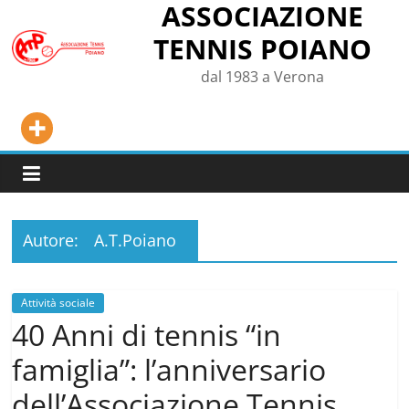
ASSOCIAZIONE
Salta
al
TENNIS POIANO
contenuto
dal 1983 a Verona
Autore:
A.T.Poiano
Attività sociale
40 Anni di tennis “in
famiglia”: l’anniversario
dell’Associazione Tennis