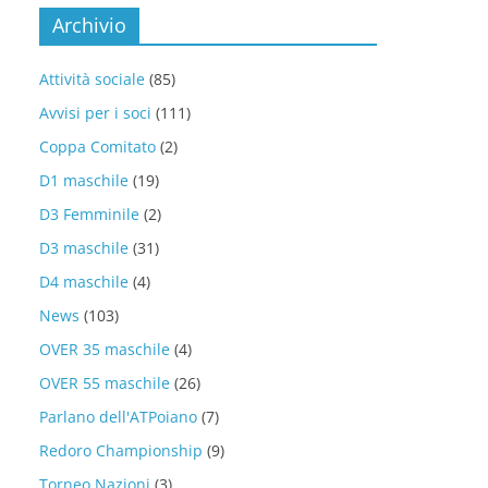
Archivio
Attività sociale
(85)
Avvisi per i soci
(111)
Coppa Comitato
(2)
D1 maschile
(19)
D3 Femminile
(2)
D3 maschile
(31)
D4 maschile
(4)
News
(103)
OVER 35 maschile
(4)
OVER 55 maschile
(26)
Parlano dell'ATPoiano
(7)
Redoro Championship
(9)
Torneo Nazioni
(3)