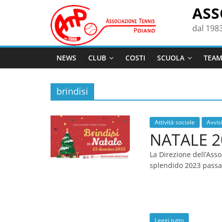
Salta
ASS
al
dal 198
contenuto
NEWS
CLUB
COSTI
SCUOLA
TEA
brindisi
Attività sociale
Avvisi
NATALE 2
La Direzione dell’Asso
splendido 2023 passa
Leggi tutto