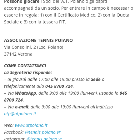
Possono giocare
i Soci dell’A.T. Poiano o gli ospiti
accompagnati da un socio. Per entrare in campo è necessario
essere in regola: 1) con il Certificato Medico, 2) con la Quota
Sociale e 3) con la tessera FIT.
ASSOCIAZIONE TENNIS POIANO
Via Consolini, 2 (Loc. Poiano)
37142 Verona
COME CONTATTARCI
La Segreteria risponde:
– al giovedì dalle 17:00 alle 19:00 presso la
Sede
o
telefonicamente allo
045 8700 724
.
– Via
WhatsApp,
dalle 9:00 alle 19:00 (lun-ven), usando lo
045
8700 724
.
– Via
e-mail
: dalle 9:00 alle 19:00 (lun-ven) all’indirizzo
atp@atpoiano.it
.
Web:
www.atpoiano.it
Facebook:
@tennis.poiano.vr
Instagram:
@tennis.poiano.vr