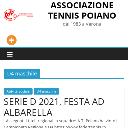
ASSOCIAZIONE
Salta
al
TENNIS POIANO
contenuto
dal 1983 a Verona
D4 maschile
Attività sociale
D4 maschile
SERIE D 2021, FESTA AD
ALBARELLA
. Assegnati i titoli regionali a squadre: A.T. Poiano ha vinto il
Campionato Regionale D4 https://www.federtennis.it/